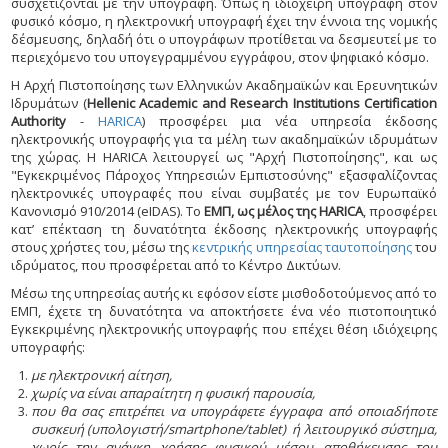
συσχετίζονται με την υπογραφή. Όπως η ιδιόχειρη υπογραφή στον
φυσικό κόσμο, η ηλεκτρονική υπογραφή έχει την έννοια της νομικής
δέσμευσης, δηλαδή ότι ο υπογράφων προτίθεται να δεσμευτεί με το
περιεχόμενο του υπογεγραμμένου εγγράφου, στον ψηφιακό κόσμο.
Η Αρχή Πιστοποίησης των Ελληνικών Ακαδημαϊκών και Ερευνητικών
Ιδρυμάτων (
Hellenic Academic and Research Institutions Certification
Authority
-
HARICA
) προσφέρει μια νέα υπηρεσία έκδοσης
ηλεκτρονικής υπογραφής για τα μέλη των ακαδημαϊκών ιδρυμάτων
της χώρας. Η HARICA λειτουργεί ως "Αρχή Πιστοποίησης", και ως
"Εγκεκριμένος Πάροχος Υπηρεσιών Εμπιστοσύνης" εξασφαλίζοντας
ηλεκτρονικές υπογραφές που είναι συμβατές με τον Ευρωπαϊκό
Κανονισμό 910/2014 (eIDAS). Το
ΕΜΠ, ως μέλος της HARICA
, προσφέρει
κατ’ επέκταση τη δυνατότητα έκδοσης ηλεκτρονικής υπογραφής
στους χρήστες του, μέσω της
κεντρικής υπηρεσίας ταυτοποίησης
του
ιδρύματος, που προσφέρεται από το Κέντρο Δικτύων.
Μέσω της υπηρεσίας αυτής κι εφόσον είστε μισθοδοτούμενος από το
ΕΜΠ, έχετε τη δυνατότητα να αποκτήσετε ένα νέο πιστοποιητικό
Εγκεκριμένης ηλεκτρονικής υπογραφής που επέχει θέση ιδιόχειρης
υπογραφής:
με ηλεκτρονική αίτηση,
χωρίς να είναι απαραίτητη η φυσική παρουσία,
που θα σας επιτρέπει να υπογράφετε έγγραφα από οποιαδήποτε
συσκευή (υπολογιστή/smartphone/tablet) ή λειτουργικό σύστημα,
χωρίς την ανάγκη χρήσης φυσικού μέσου αποθήκευσης του