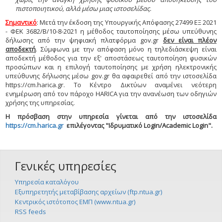
πιστοποιητικού, αλλά μέσω μιας ιστοσελίδας.
Σημαντικό
: Μετά την έκδοση της Υπουργικής Απόφασης 27499 ΕΞ 2021
- ΦΕΚ 3682/Β/10-8-2021 η μέθοδος ταυτοποίησης μέσω υπεύθυνης
δήλωσης από την ψηφιακή πλατφόρμα gov.gr
δεν είναι πλέον
αποδεκτή
. Σύμφωνα με την απόφαση μόνο η τηλεδιάσκεψη είναι
αποδεκτή μέθοδος για την εξ' αποστάσεως ταυτοποίηση φυσικών
προσώπων και η επιλογή ταυτοποίησης με χρήση ηλεκτρονικής
υπεύθυνης δήλωσης μέσω gov.gr θα αφαιρεθεί από την ιστοσελίδα
https://cm.harica.gr. Το Κέντρο Δικτύων αναμένει νεότερη
ενημέρωση από τον πάροχο HARICA για την ανανέωση των οδηγιών
χρήσης της υπηρεσίας.
Η πρόσβαση στην υπηρεσία γίνεται από την ιστοσελίδα
https://cm.harica.gr
επιλέγοντας "Ιδρυματικό Login/Academic Login".
Γενικές υπηρεσίες
Υπηρεσία καταλόγου
Εξυπηρετητής μεταβίβασης αρχείων (ftp.ntua.gr)
Κεντρικός ιστότοπος ΕΜΠ (www.ntua.gr)
RSS feeds