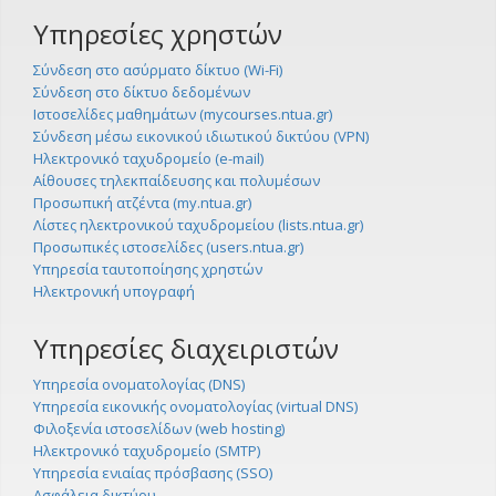
Υπηρεσίες χρηστών
Σύνδεση στο ασύρματο δίκτυο (Wi-Fi)
Σύνδεση στο δίκτυο δεδομένων
Ιστοσελίδες μαθημάτων (mycourses.ntua.gr)
Σύνδεση μέσω εικονικού ιδιωτικού δικτύου (VPN)
Ηλεκτρονικό ταχυδρομείο (e-mail)
Αίθουσες τηλεκπαίδευσης και πολυμέσων
Προσωπική ατζέντα (my.ntua.gr)
Λίστες ηλεκτρονικού ταχυδρομείου (lists.ntua.gr)
Προσωπικές ιστοσελίδες (users.ntua.gr)
Υπηρεσία ταυτοποίησης χρηστών
Ηλεκτρονική υπογραφή
Υπηρεσίες διαχειριστών
Υπηρεσία ονοματολογίας (DNS)
Υπηρεσία εικονικής ονοματολογίας (virtual DNS)
Φιλοξενία ιστοσελίδων (web hosting)
Ηλεκτρονικό ταχυδρομείο (SMTP)
Υπηρεσία ενιαίας πρόσβασης (SSO)
Ασφάλεια δικτύου