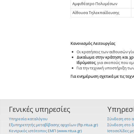
Αμφιθέατρο Πολυμέσων
Αίθουσα Τηλεκπαίδευσης
Κανονισμός Λειτουργίας
Οι κρατήσεις των αιθουσών γί
Δικαίωμα στην κράτηση και χρ
Ιδρύματος
, για σκοπούς που ε
Για την τεχνική υποστήριξη τω
Για ενημέρωση σχετικά με τις τεχ
Γενικές υπηρεσίες
Υπηρεσ
Υπηρεσία καταλόγου
Σύνδεση στο α
Εξυπηρετητής μεταβίβασης αρχείων (ftp.ntua.gr)
Σύνδεση στο 
Κεντρικός ιστότοπος ΕΜΠ (www.ntua.gr)
Ιστοσελίδες μ