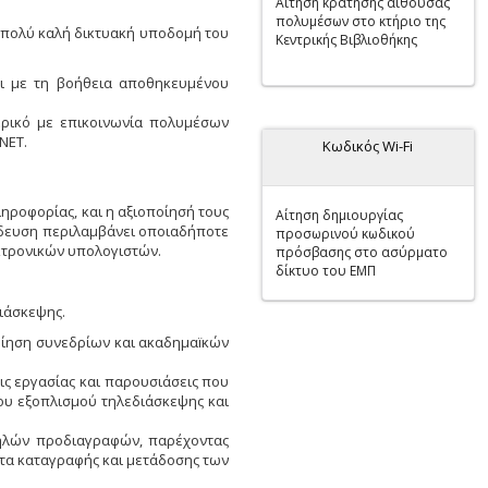
Αίτηση κράτησης αίθουσας
πολυμέσων στο κτήριο της
 πολύ καλή δικτυακή υποδομή του
Κεντρικής Βιβλιοθήκης
αι με τη βοήθεια αποθηκευμένου
ερικό με επικοινωνία πολυμέσων
NET.
Κωδικός Wi-Fi
ροφορίας, και η αξιοποίησή τους
Αίτηση δημιουργίας
αίδευση περιλαμβάνει οποιαδήποτε
προσωρινού κωδικού
εκτρονικών υπολογιστών.
πρόσβασης στο ασύρματο
δίκτυο του ΕΜΠ
ιάσκεψης.
ίηση συνεδρίων και ακαδημαïκών
εις εργασίας και παρουσιάσεις που
ου εξοπλισμού τηλεδιάσκεψης και
ψηλών προδιαγραφών, παρέχοντας
ητα καταγραφής και μετάδοσης των