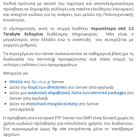
διεθνή πρότυπα με σκοπό την ταχύτερη και αποτελεσματικότερη
πρόσβαση σε δημοφιλής συλλογές και πακέτα ελεύθερου λογισμικού
και ανοιχτού κώδικα για τις ανάγκες των μελών της Πολυτεχνειακής
Κοινότητας.
Ο εξυπηρετητής αυτή τη στιγμή διαθέτει
περισσότερα από 2.5
Terabyte δεδομένα
διαθέσιμης πληροφορίας.
Ήδη είναι ο
μεγαλύτερος στην Ελλάδα ενώ η ανάπτυξή
του συνεχίζεται με
γοργούς ρυθμούς.
Τα περιεχόμενα του server ανανεώνονται σε καθημερινή βάση (με τη
διαδικασία του mirroring) προσφέροντας ανά πάσα στιγμή τις
νεότερες εκδόσεις των προγραμμάτων.
Μπορείτε να:
Μπείτε
στο
ftp.ntua.gr
Server
Δείτε την
δομή των directories
στο Server (στα αγγλικά)
Δείτε μια
αναλυτική αλφαβητική λίστα των mirrored packages
στο
Server (στα αγγλικά)
Δείτε τα
στατιστικά στοιχεία κίνησης
στο Server
(στα αγγλικά)
Η πρόσβαση στον κεντρικό FTP Server του ΕΜΠ είναι δυνατή χωρίς τη
χρήση κωδικού πρόσβασης για οποιδήποτε χρήστη του διαδικτύου.
Στο συγκεκριμένο όμως ftp site επιτρέπεται μόνο το 'κατέβασμα'
αρχείων.