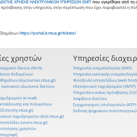
ΕΚΤΗΣ ΧΡΗΣΗΣ ΗΛΕΚΤΡΟΝΙΚΩΝ ΥΠΗΡΕΣΙΩΝ ΕΜΠ'
που εγκρίθηκε από τη σ
α πρόσβασης στην υπηρεσία, στην περίπτωση που έχει παραβιαστεί η πολ
οβλημάτων
https://portal.it.ntua.gr/tickets/
ίες χρηστών
Υπηρεσίες διαχει
σύρματο δίκτυο (Wi-Fi)
Υπηρεσία ονοματολογίας (DNS)
δίκτυο δεδομένων
Υπηρεσία εικονικής ονοματολογίας
αθημάτων (mycourses.ntua.gr)
Φιλοξενία ιστοσελίδων (web hosti
εικονικού ιδιωτικού δικτύου
Ηλεκτρονικό ταχυδρομείο (SMTP)
Υπηρεσία ενιαίας πρόσβασης (SS
αχυδρομείο (e-mail)
Ασφάλεια δικτύου
εκπαίδευσης και πολυμέσων
Συγχρονισμος υπολογιστών (NTP)
έντα (my.ntua.gr)
Έκδοση ψηφιακών πιστοποιητικώ
νικού ταχυδρομείου (lists.ntua.gr)
τοσελίδες (users.ntua.gr)
τοποίησης χρηστών
υπογραφή