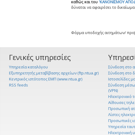
καθώς και του
'ΚΑΝΟΝΙΣΜΟΥ ΑΠΟΔ
δύναται να αφαιρέσει το δικαίωμ
Φόρμα υποδοχής αιτημάτων/ πρ
Γενικές υπηρεσίες
Υπηρεσ
Υπηρεσία καταλόγου
Σύνδεση στο α
Εξυπηρετητής μεταβίβασης αρχείων (ftp.ntua.gr)
Σύνδεση στο 
Κεντρικός ιστότοπος ΕΜΠ (www.ntua.gr)
Ιστοσελίδες μ
RSS feeds
Σύνδεση μέσω 
(VPN)
Ηλεκτρονικό τ
Αίθουσες τηλ
Προσωπική ατζ
Λίστες ηλεκτρο
Προσωπικές ισ
Υπηρεσία ταυ
Ηλεκτρονική 