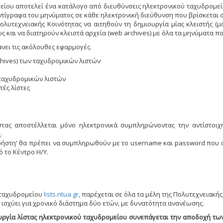
είου αποτελεί ένα κατάλογο από διευθύνσεις ηλεκτρονικού ταχυδρομεί
ντίγραφα του μηνύματος σε κάθε ηλεκτρονική διεύθυνση που βρίσκεται σ
λυτεχνειακής Κοινότητας να αιτηθούν τη δημιουργία μίας κλειστής (μόν
 και να διατηρούν κλειστά αρχεία (web archives) με όλα τα μηνύματα πο
άνει τις ακόλουθες εφαρμογές.
chives) των ταχυδρομικών λιστών
ταχυδρομικών λιστών
τές λίστες
ίστας αποστέλλεται μόνο ηλεκτρονικά συμπληρώνοντας την αντίστοι
.
 χρήστη' θα πρέπει να συμπληρωθούν με το username και password που
 το Κέντρο Η/Υ.
 ταχυδρομείου
lists.ntua.gr
, παρέχεται σε όλα τα μέλη της Πολυτεχνειακής
 ισχύει για χρονικό διάστημα δύο ετών, με δυνατότητα ανανέωσης.
ουργία λίστας ηλεκτρονικού ταχυδρομείου συνεπάγεται την αποδοχή τ