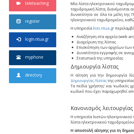
teleteaching
Μία λίστα ηλεκτρονικού ταχυδρομ
ταχυδρομική λίστα, διανέμονται α
δυνατότητα σε όλα τα μέλη της Πο
ηλεκτρονικού ταχυδρομείου, καθώς
register
Η υπηρεσία
lists.ntua.g
r περιλαμβ
Αναζήτηση στα αρχεία (web ar
login.ntua.gr
Διαχείριση της λίστας
Επισκόπηση των αρχείων των 
Δυνατότητα εγγραφής σε ανοιχ
myphone
Στατιστικά της υπηρεσίας
Δημιουργία λίστας
directory
Η αίτηση για την δημιουργία λ
Δημιουργίας Λίστας
της υπηρεσίας
Τα πεδία 'χρήστης' και 'κωδικός
κωδικό που έχει παραχωρηθεί από
Κανονισμός λειτουργίας
Η υπηρεσία λιστών ηλεκτρονικού
λίστα ηλεκτρονικού ταχυδρομείου
Η αποστολή αίτησης για τη δημι