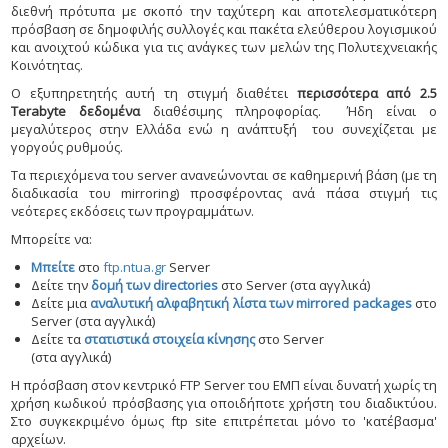
διεθνή πρότυπα με σκοπό την ταχύτερη και αποτελεσματικότερη
πρόσβαση σε δημοφιλής συλλογές και πακέτα ελεύθερου λογισμικού
και ανοιχτού κώδικα για τις ανάγκες των μελών της Πολυτεχνειακής
Κοινότητας.
Ο εξυπηρετητής αυτή τη στιγμή διαθέτει
περισσότερα από 2.5
Terabyte δεδομένα
διαθέσιμης πληροφορίας.
Ήδη είναι ο
μεγαλύτερος στην Ελλάδα ενώ η ανάπτυξή
του συνεχίζεται με
γοργούς ρυθμούς.
Τα περιεχόμενα του server ανανεώνονται σε καθημερινή βάση (με τη
διαδικασία του mirroring) προσφέροντας ανά πάσα στιγμή τις
νεότερες εκδόσεις των προγραμμάτων.
Μπορείτε να:
Μπείτε
στο
ftp.ntua.gr
Server
Δείτε την
δομή των directories
στο Server (στα αγγλικά)
Δείτε μια
αναλυτική αλφαβητική λίστα των mirrored packages
στο
Server (στα αγγλικά)
Δείτε τα
στατιστικά στοιχεία κίνησης
στο Server
(στα αγγλικά)
Η πρόσβαση στον κεντρικό FTP Server του ΕΜΠ είναι δυνατή χωρίς τη
χρήση κωδικού πρόσβασης για οποιδήποτε χρήστη του διαδικτύου.
Στο συγκεκριμένο όμως ftp site επιτρέπεται μόνο το 'κατέβασμα'
αρχείων.