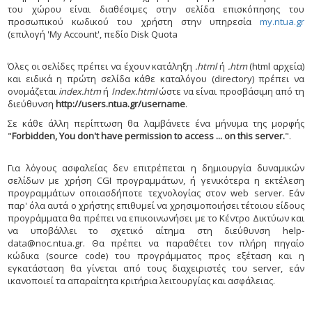
του χώρου είναι διαθέσιμες στην σελίδα επισκόπησης του
προσωπικού κωδικού του χρήστη στην υπηρεσία
my.ntua.gr
(επιλογή 'My Account', πεδίο Disk Quota
Όλες οι σελίδες πρέπει να έχουν κατάληξη
.html
ή
.htm
(html αρχεία)
και ειδικά η πρώτη σελίδα κάθε καταλόγου (directory) πρέπει να
ονομάζεται
index.htm
ή
Index.html
ώστε να είναι προσβάσιμη από τη
διεύθυνση
http://users.ntua.gr/username
.
Σε κάθε άλλη περίπτωση θα λαμβάνετε ένα μήνυμα της μορφής
"
Forbidden, You don't have permission to access ... on this server.
".
Για λόγους ασφαλείας δεν επιτρέπεται η δημιουργία δυναμικών
σελίδων με χρήση CGI προγραμμάτων, ή γενικότερα η εκτέλεση
προγραμμάτων οποιασδήποτε τεχνολογίας στον web server. Εάν
παρ' όλα αυτά ο χρήστης επιθυμεί να χρησιμοποιήσει τέτοιου είδους
προγράμματα θα πρέπει να επικοινωνήσει με το Κέντρο Δικτύων και
να υποβάλλει το σχετικό αίτημα στη διεύθυνση help-
data@noc.ntua.gr. Θα πρέπει να παραθέτει τον πλήρη πηγαίο
κώδικα (source code) του προγράμματος προς εξέταση και η
εγκατάσταση θα γίνεται από τους διαχειριστές του server, εάν
ικανοποιεί τα απαραίτητα κριτήρια λειτουργίας και ασφάλειας.