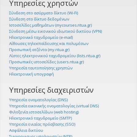
Υπηρεσίες χρηστών
Σύνδεση στο ασύρματο δίκτυο (Wi-Fi)
Σύνδεση στο δίκτυο δεδομένων
Ιστοσελίδες μαθημάτων (mycourses.ntua.gr)
Σύνδεση μέσω εικονικού ιδιωτικού δικτύου (VPN)
Ηλεκτρονικό ταχυδρομείο (e-mail)
Αίθουσες τηλεκπαίδευσης και πολυμέσων
Προσωπική ατζέντα (my.ntua.gr)
Λίστες ηλεκτρονικού ταχυδρομείου (lists.ntua.gr)
Προσωπικές ιστοσελίδες (users.ntua.gr)
Υπηρεσία ταυτοποίησης χρηστών
Ηλεκτρονική υπογραφή
Υπηρεσίες διαχειριστών
Υπηρεσία ονοματολογίας (DNS)
Υπηρεσία εικονικής ονοματολογίας (virtual DNS)
Φιλοξενία ιστοσελίδων (web hosting)
Ηλεκτρονικό ταχυδρομείο (SMTP)
Υπηρεσία ενιαίας πρόσβασης (SSO)
Ασφάλεια δικτύου
Συγχρονισμος υπολογιστών (NTP)