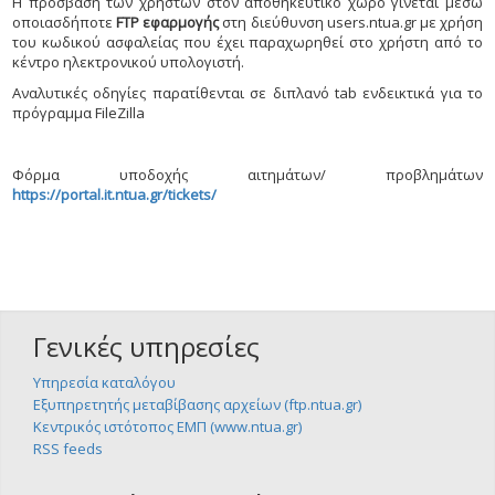
Η πρόσβαση των χρηστών στον αποθηκευτικό χώρο γίνεται μέσω
οποιασδήποτε
FTP εφαρμογής
στη διεύθυνση users.ntua.gr με χρήση
του κωδικού ασφαλείας που έχει παραχωρηθεί στο χρήστη από το
κέντρο ηλεκτρονικού υπολογιστή.
Αναλυτικές οδηγίες παρατίθενται σε διπλανό tab ενδεικτικά για το
πρόγραμμα FileZilla
Φόρμα υποδοχής αιτημάτων/ προβλημάτων
https://portal.it.ntua.gr/tickets/
Γενικές υπηρεσίες
Υπηρεσία καταλόγου
Εξυπηρετητής μεταβίβασης αρχείων (ftp.ntua.gr)
Κεντρικός ιστότοπος ΕΜΠ (www.ntua.gr)
RSS feeds