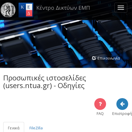
Skip
Κέντρο Δικτύων ΕΜΠ
to
Toggl
main
naviga
content
Επικοινωνία
Προσωπικές ιστοσελίδες
(users.ntua.gr) - Οδηγίες
FAQ
Επιστροφή
Γενικά
FileZilla