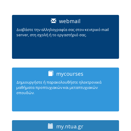
webmail
Διαβάστε την αλληλογραφία σας στον κεντρικό mail
server, στη σχολή ή το εργαστήριό σας.
mycourses
Δημιουργήστε ή παρακολουθήστε ηλεκτρονικά
μαθήματα προπτυχιακών και μεταπτυχιακών
σπουδών.
my.ntua.gr