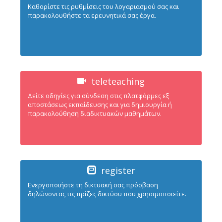
Καθορίστε τις ρυθμίσεις του λογαριασμού σας και
παρακολουθήστε τα ερευνητικά σας έργα.
teleteaching
Δείτε οδηγίες για σύνδεση στις πλατφόρμες εξ
αποστάσεως εκπαίδευσης και για δημιουργία ή
παρακολούθηση διαδικτυακών μαθημάτων.
register
Ενεργοπoιήστε τη δικτυακή σας πρόσβαση
δηλώνοντας τις πρίζες δικτύου που χρησιμοποιείτε.