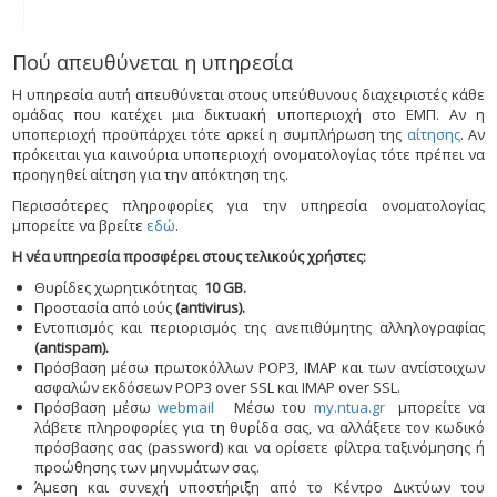
Πού απευθύνεται η υπηρεσία
Η υπηρεσία αυτή απευθύνεται στους υπεύθυνους διαχειριστές κάθε
ομάδας που κατέχει μια δικτυακή υποπεριοχή στο ΕΜΠ. Αν η
υποπεριοχή προϋπάρχει τότε αρκεί η συμπλήρωση της
αίτησης
. Αν
πρόκειται για καινούρια υποπεριοχή ονοματολογίας τότε πρέπει να
προηγηθεί αίτηση για την απόκτηση της.
Περισσότερες πληροφορίες για την υπηρεσία ονοματολογίας
μπορείτε να βρείτε
εδώ
.
H
νέα υπηρεσία προσφέρει στους τελικούς χρήστες:
Θυρίδες χωρητικότητας
10 GB.
Προστασία από ιούς
(antivirus).
Εντοπισμός και περιορισμός της ανεπιθύμητης αλληλογραφίας
(
antispam
).
Πρόσβαση μέσω πρωτοκόλλων POP3, IMAP και των αντίστοιχων
ασφαλών εκδόσεων POP3 over SSL και IMAP over SSL.
Πρόσβαση μέσω
webmail
Μέσω του
my.ntua.gr
μπορείτε να
λάβετε πληροφορίες για τη θυρίδα σας, να αλλάξετε τον κωδικό
πρόσβασης σας (password) και να ορίσετε φίλτρα ταξινόμησης ή
προώθησης των μηνυμάτων σας.
Άμεση και συνεχή υποστήριξη από το Κέντρο Δικτύων του