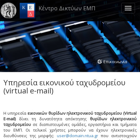
Skip
Κέντρο Δικτύων ΕΜΠ
to
Toggl
main
naviga
content
Επικοινωνία
Υπηρεσία εικονικού ταχυδρομείου
(virtual e-mail)
Η υπηρεσία
εικονικών θυρίδων ηλεκτρονικού ταχυδρομείου (
Virtual
E
-
mail
)
δίνει τη δυνατότητα απόκτησης
θυρίδων ηλεκτρονικού
ταχυδρομείου
σε διαπιστευμένες ομάδες, εργαστήρια και τμήματα
του ΕΜΠ. Oι τελικοί χρήστες μπορούν να έχουν ηλεκτρονικές
διευθύνσεις της μορφής:
user@domain.ntua.gr
που αντιστοιχούν