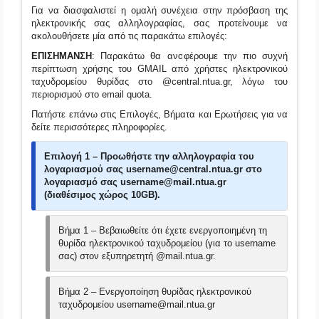
Για να διασφαλιστεί η ομαλή συνέχεια στην πρόσβαση της
ηλεκτρονικής σας αλληλογραφίας, σας προτείνουμε να
ακολουθήσετε μία από τις παρακάτω επιλογές:
ΕΠΙΣΗΜΑΝΣΗ
: Παρακάτω θα αναφέρουμε την πιο συχνή
περίπτωση χρήσης του GMAIL από χρήστες ηλεκτρονικού
ταχυδρομείου θυρίδας στο @central.ntua.gr, λόγω του
περιορισμού στο email quota.
Πατήστε επάνω στις Επιλογές, Βήματα και Ερωτήσεις για να
δείτε περισσότερες πληροφορίες.
Επιλογή 1
– Προωθήστε την αλληλογραφία του
λογαριασμού σας username@central.ntua.gr στο
λογαριασμό σας username@mail.ntua.gr
(διαθέσιμος χώρος
10GB
).
Βήμα 1 – Βεβαιωθείτε ότι έχετε ενεργοποιημένη τη
θυρίδα ηλεκτρονικού ταχυδρομείου (για το username
σας) στον εξυπηρετητή @mail.ntua.gr.
Βήμα 2 – Ενεργοποίηση θυρίδας ηλεκτρονικού
ταχυδρομείου username@mail.ntua.gr