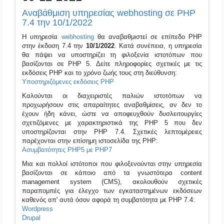
Αναβάθμιση υπηρεσίας webhosting σε PHP
7.4 την 10/1/2022
H υπηρεσία
webhosting
θα αναβαθμιστεί σε επίπεδο PHP
στην έκδοση 7.4 την
10/1/2022
. Κατά συνέπεια, η υπηρεσία
θα πάψει να υποστηρίζει τη φιλοξενία ιστοτόπων που
βασίζονται σε PHP 5. Δείτε πληροφορίες σχετικές με τις
εκδόσεις PHP και το χρόνο ζωής τους στη διεύθυνση:
Υποστηριζόμενες εκδόσεις PHP
Καλούνται οι διαχειριστές παλιών ιστοτόπων να
προχωρήσουν στις απαραίτητες αναβαθμίσεις, αν δεν το
έχουν ήδη κάνει, ώστε να αποφευχθούν δυσλειτουργίες
σχετιζόμενες με χαρακτηριστικά της PHP 5 που δεν
υποστηρίζονται στην PHP 7.4. Σχετικές λεπτομέρειες
παρέχονται στην επίσημη ιστοσελίδα της PHP:
Ασυμβατότητες PHP5 με PHP7
Μια και πολλοί ιστότοποι που φιλοξενούνται στην υπηρεσία
βασίζονται σε κάποιο από τα γνωστότερα content
management system (CMS), ακολουθούν σχετικές
παραπομπές για έλεγχο των εγκαταστημένων εκδόσεων
καθενός απ' αυτά όσον αφορά τη συμβατότητα με PHP 7.4:
Wordpress
Drupal