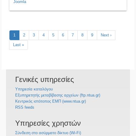
Joomla
Pagination
Τρέχουσα
1
Σελίδα
2
Σελίδα
3
Σελίδα
4
Σελίδα
5
Σελίδα
6
Σελίδα
7
Σελίδα
8
Σελίδα
9
Next
Next ›
σελίδα
page
Last
Last »
page
Γενικές υπηρεσίες
Υπηρεσία καταλόγου
Εξυπηρετητής μεταβίβασης αρχείων (ftp.ntua.gr)
Κεντρικός ιστότοπος ΕΜΠ (www.ntua.gr)
RSS feeds
Υπηρεσίες χρηστών
Σύνδεση στο ασύρματο δίκτυο (Wi-Fi)