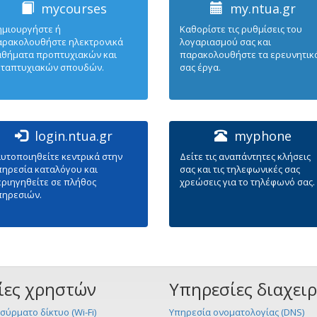
mycourses
my.ntua.gr
ημιουργήστε ή
Καθορίστε τις ρυθμίσεις του
αρακολουθήστε ηλεκτρονικά
λογαριασμού σας και
αθήματα προπτυχιακών και
παρακολουθήστε τα ερευνητικ
εταπτυχιακών σπουδών.
σας έργα.
login.ntua.gr
myphone
υτοποιηθείτε κεντρικά στην
Δείτε τις αναπάντητες κλήσεις
ηρεσία καταλόγου και
σας και τις τηλεφωνικές σας
ριηγηθείτε σε πλήθος
χρεώσεις για το τηλέφωνό σας.
πηρεσιών.
ίες χρηστών
Υπηρεσίες διαχει
σύρματο δίκτυο (Wi-Fi)
Υπηρεσία ονοματολογίας (DNS)