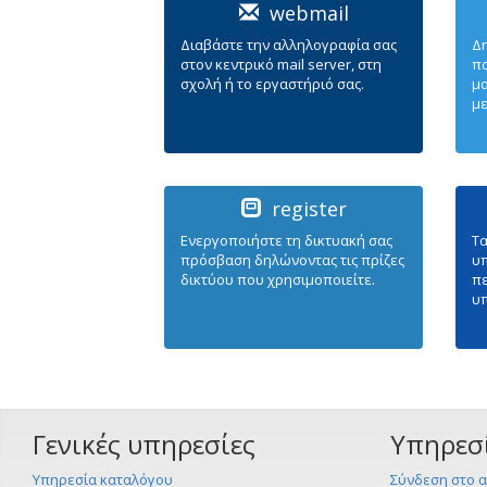
webmail
Διαβάστε την αλληλογραφία σας
Δ
στον κεντρικό mail server, στη
π
σχολή ή το εργαστήριό σας.
μ
μ
register
Ενεργοπoιήστε τη δικτυακή σας
Τα
πρόσβαση δηλώνοντας τις πρίζες
υπ
δικτύου που χρησιμοποιείτε.
πε
υ
Γενικές υπηρεσίες
Υπηρεσ
Υπηρεσία καταλόγου
Σύνδεση στο α