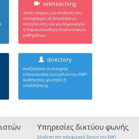
teleteaching
Δείτε οδηγίες για σύνδεση στις
πλατφόρμες εξ αποστάσεως
ά
εκπαίδευσης και για δημιουργία
ή παρακολούθηση διαδικτυακών
μαθημάτων.
directory
Αναζητήστε τα στοιχεία
επικοινωνίας των μελών του ΕΜΠ
(καθηγητές, φοιτητές ή
υπαλλήλους).
ριστών
Υπηρεσίες δικτύου φωνής
Σύνδεση στο τηλεφωνικό δίκτυο του ΕΜΠ