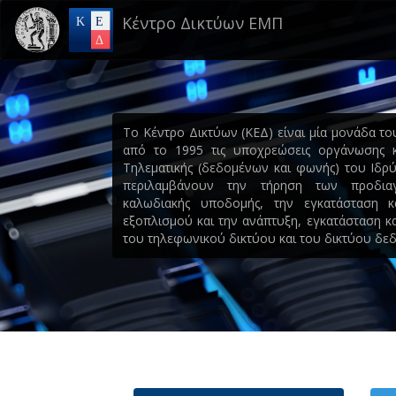
Skip
Κέντρο Δικτύων ΕΜΠ
to
main
content
Το Κέντρο Δικτύων (ΚΕΔ) είναι μία μονάδα το
από το 1995 τις υποχρεώσεις οργάνωσης κ
Τηλεματικής (δεδομένων και φωνής) του Ιδρύ
περιλαμβάνουν την τήρηση των προδιαγ
καλωδιακής υποδομής, την εγκατάσταση κ
εξοπλισμού και την ανάπτυξη, εγκατάσταση κ
του τηλεφωνικού δικτύου και του δικτύου δ