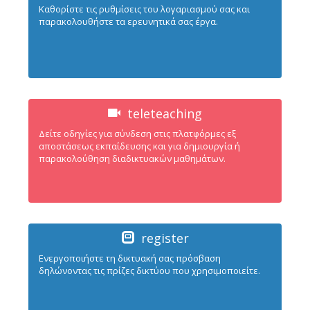
Καθορίστε τις ρυθμίσεις του λογαριασμού σας και
παρακολουθήστε τα ερευνητικά σας έργα.
teleteaching
Δείτε οδηγίες για σύνδεση στις πλατφόρμες εξ
αποστάσεως εκπαίδευσης και για δημιουργία ή
παρακολούθηση διαδικτυακών μαθημάτων.
register
Ενεργοπoιήστε τη δικτυακή σας πρόσβαση
δηλώνοντας τις πρίζες δικτύου που χρησιμοποιείτε.