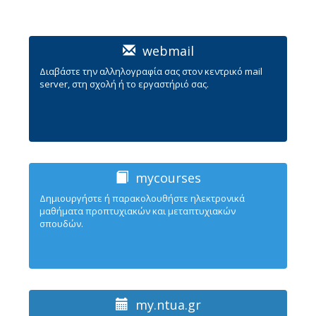
webmail
Διαβάστε την αλληλογραφία σας στον κεντρικό mail
server, στη σχολή ή το εργαστήριό σας.
mycourses
Δημιουργήστε ή παρακολουθήστε ηλεκτρονικά
μαθήματα προπτυχιακών και μεταπτυχιακών
σπουδών.
my.ntua.gr