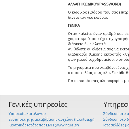
ΑΛΛΑΓΗ ΚΩΔΙΚΟΥ(PASSWORD)
Ο κωδικός εισόδου που σας επιτρ
δίνετε τον νέο κωδικό.
ΓΕΝΙΚΑ
Όταν καλείτε έναν αριθμό και δε
χαιρετισμού που έχει ηχογραφήσ
διάρκεια έως 2 λεπτά.
Αν θέλετε οι κλήσεις σας να εκ
διαδικασία Άμεσης εκτροπής κλ
φωνητικού ταχυδρομείου, ο οποίο
Τα μηνύματα που λαμβάνει ένας χ
ο αποστολέας τους, κλπ. Σε κάθε 
Για περισσότερες πληροφορίες μπ
Γενικές υπηρεσίες
Υπηρεσ
Υπηρεσία καταλόγου
Σύνδεση στο α
Εξυπηρετητής μεταβίβασης αρχείων (ftp.ntua.gr)
Σύνδεση στο 
Κεντρικός ιστότοπος ΕΜΠ (www.ntua.gr)
Ιστοσελίδες μ