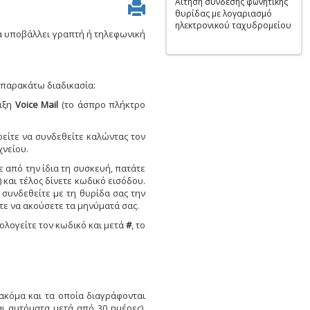
Αίτηση σύνδεσης φωνητικής
θυρίδας με λογαριασμό
ηλεκτρονικού ταχυδρομείου
να υποβάλλει γραπτή ή τηλεφωνική
 παρακάτω διαδικασία:
ειξη
Voice Mail
(το άσπρο πλήκτρο
είτε να συνδεθείτε καλώντας τον
χνείου.
ε από την ίδια τη συσκευή, πατάτε
 και τέλος δίνετε κωδικό εισόδου.
 συνδεθείτε με τη θυρίδα σας την
τε να ακούσετε τα μηνύματά σας.
ολογείτε τον κωδικό και μετά
#
, το
ακόμα και τα οποία διαγράφονται
ι αυτόματα μετά από 30 ημέρες).