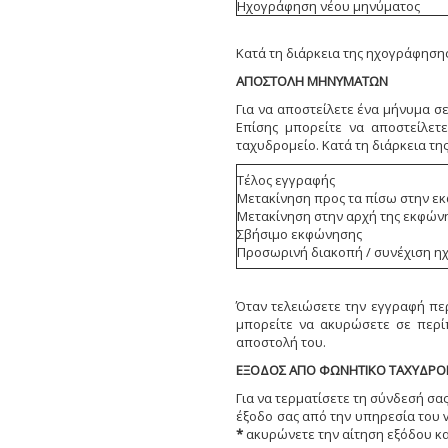
Ηχογράφηση νέου μηνύματος
Κατά τη διάρκεια της ηχογράφησης
ΑΠΟΣΤΟΛΗ ΜΗΝΥΜΑΤΩΝ
Για να αποστείλετε ένα μήνυμα σ
Επίσης μπορείτε να αποστείλετ
ταχυδρομείο. Κατά τη διάρκεια τη
Τέλος εγγραφής
Μετακίνηση προς τα πίσω στην 
Μετακίνηση στην αρχή της εκφών
Σβήσιμο εκφώνησης
Προσωρινή διακοπή / συνέχιση η
Όταν τελειώσετε την εγγραφή πε
μπορείτε να ακυρώσετε σε περί
αποστολή του.
ΕΞΟΔΟΣ ΑΠΟ ΦΩΝΗΤΙΚΟ ΤΑΧΥΔΡΟ
Για να τερματίσετε τη σύνδεσή σα
έξοδο σας από την υπηρεσία του v
*
ακυρώνετε την αίτηση εξόδου κα