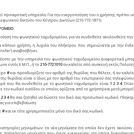
ί προαιρετική υπηρεσία. Για την ενεργοποίηση του ο χρήστης πρέπει 
εφωνικού δικτύου του Κέντρου Δικτύων (210-772-1871).
ΡΟΜΕΙΟ
ίηση του φωνητικού ταχυδρομείου, για να συνδεθείτε ακολουθείτε την
 κάποιο χρήστη, η λυχνία του πλήκτρου που σημειώνεται με την ένδ
nsfer') αναβοσβήνει.
δέεστε με την υπηρεσία του φωνητικού ταχυδρομείου.Διαφορετικά μπορ
νο εντός Ε.Μ.Π., ή το
210-7721010
αν καλείτε από συσκευή εκτός Πολυτε
τρο
#
και προσδιορίζετε τον αριθμό της θυρίδας που θέλετε, ή αν καλείτ
της θυρίδας είναι ο ίδιος με τον αριθμό του εσωτερικού σας τηλεφώνου)
ρά που θα συνδεθείτε με το φωνητικό ταχυδρομείο είναι
1 2 3 4
. Όταν
 τον κωδικό εισόδου (ο οποίος ορίζεται από το χρήστη) και μετά μπορεί
 2 3 4
θα σας ζητηθεί να δώσετε τον δικό σας προσωπικό κωδικό. Πληκτρ
ας για επιβεβαίωση.
τε
#
και εκ τότε χρησιμοποιείτε μόνο τον δικό σας κωδικό.
κατηγορίες μηνυμάτων: τα νέα μηνύματα (τα οποία δεν έχετε ακούσει 
αι παλαιότερα μηνύματα που έχετε ενταμιεύσει (τα οποία διαγράφοντα