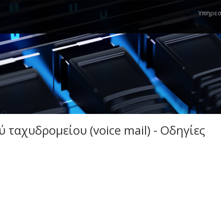
Mai
Υπηρεσ
navi
 ταχυδρομείου (voice mail) - Οδηγίες