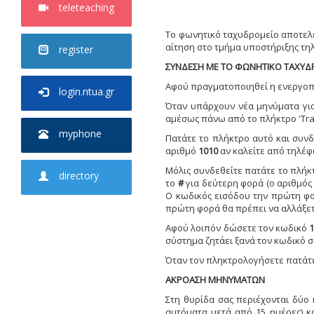
teleteaching
Το φωνητικό ταχυδρομείο αποτελε
αίτηση στο τμήμα υποστήριξης τηλ
register
ΣΥΝΔΕΣΗ ΜΕ ΤΟ ΦΩΝΗΤΙΚΟ ΤΑΧΥΔ
Αφού πραγματοποιηθεί η ενεργοπο
login.ntua.gr
Όταν υπάρχουν νέα μηνύματα για
αμέσως πάνω από το πλήκτρο 'Tra
myphone
Πατάτε το πλήκτρο αυτό και συν
αριθμό
1010
αν καλείτε από τηλέφω
Μόλις συνδεθείτε πατάτε το πλήκ
directory
το
#
για δεύτερη φορά (ο αριθμός 
Ο κωδικός εισόδου την πρώτη φο
πρώτη φορά θα πρέπει να αλλάξετε
Αφού λοιπόν δώσετε τον κωδικό
1
σύστημα ζητάει ξανά τον κωδικό σ
Όταν τον πληκτρολογήσετε πατά
ΑΚΡΟΑΣΗ ΜΗΝΥΜΑΤΩΝ
Στη θυρίδα σας περιέχονται δύο 
αυτόματα μετά από 15 ημέρες) κ