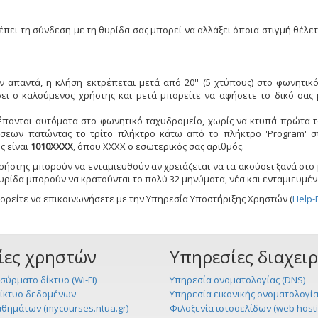
έπει τη σύνδεση με τη θυρίδα σας μπορεί να αλλάξει όποια στιγμή θέλε
ν απαντά, η κλήση εκτρέπεται μετά από 20'' (5 χτύπους) στο φωνητικ
ει ο καλούμενος χρήστης και μετά μπορείτε να αφήσετε το δικό σας 
τρέπονται αυτόματα στο φωνητικό ταχυδρομείο, χωρίς να κτυπά πρώτα 
ήσεων πατώντας το τρίτο πλήκτρο κάτω από το πλήκτρο 'Program' 
ς είναι
1010ΧΧΧΧ
, όπου ΧΧΧΧ ο εσωτερικός σας αριθμός.
ρήστης μπορούν να ενταμιευθούν αν χρειάζεται να τα ακούσει ξανά στο 
θυρίδα μπορούν να κρατούνται το πολύ 32 μηνύματα, νέα και ενταμιευμέν
ορείτε να επικοινωνήσετε με την Υπηρεσία Υποστήριξης Χρηστών (
Help-
ίες χρηστών
Υπηρεσίες διαχει
σύρματο δίκτυο (Wi-Fi)
Υπηρεσία ονοματολογίας (DNS)
δίκτυο δεδομένων
Υπηρεσία εικονικής ονοματολογίας
αθημάτων (mycourses.ntua.gr)
Φιλοξενία ιστοσελίδων (web hosti