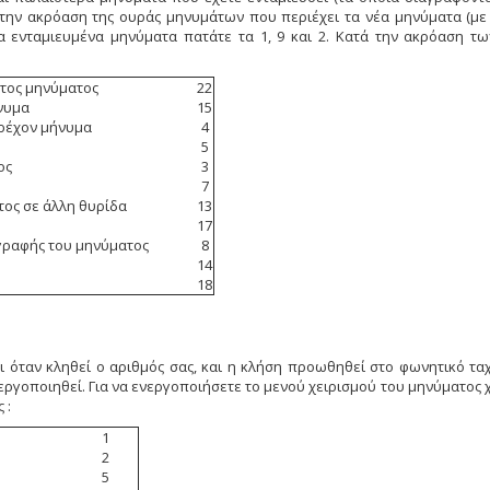
την ακρόαση της ουράς μηνυμάτων που περιέχει τα νέα μηνύματα (με τ
τα ενταμιευμένα μηνύματα πατάτε τα 1, 9 και 2. Κατά την ακρόαση τω
ντος μηνύματος
22
νυμα
15
τρέχον μήνυμα
4
5
ος
3
7
ος σε άλλη θυρίδα
13
17
γγραφής του μηνύματος
8
14
18
ι όταν κληθεί ο αριθμός σας, και η κλήση προωθηθεί στο φωνητικό τα
εργοποιηθεί. Για να ενεργοποιήσετε το μενού χειρισμού του μηνύματος χα
 :
1
2
5