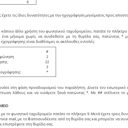
6
 έχετε τις ίδιες δυνατότητες με την ηχογράφηση μηνύματος προς αποστ
ε κάποιο άλλο χρήστη του φωνητικού ταχυδρομείου, πατάτε το πλήκτρο 
ε ένα μήνυμα χωρίς να συνδεθείτε με τη θυρίδα σας, πατώντας * μ
ς ηχογράφησης είναι διαθέσιμες οι ακόλουθες εντολές:
#
εκφώνηση
2
ησης
22
3
χογράφησης:
*
ρνάτε στη φάση προσδιορισμού του παραλήπτη. Δίνετε τον εσωτερικό 
πτωση λάθους και να εισάγετε ξανά πατώντας *. Με ## στέλνετε το 
ΜΕΙΟ
ς με το φωνητικό ταχυδρομείο πατάτε το πλήκτρο 9. Μετά έχετε τρεις δυν
oice mail, με το
0
αποσυνδέεστε από τη θυρίδα σας και μπορείτε να συνδ
ι επιστρέφετε στη θυρίδα σας.