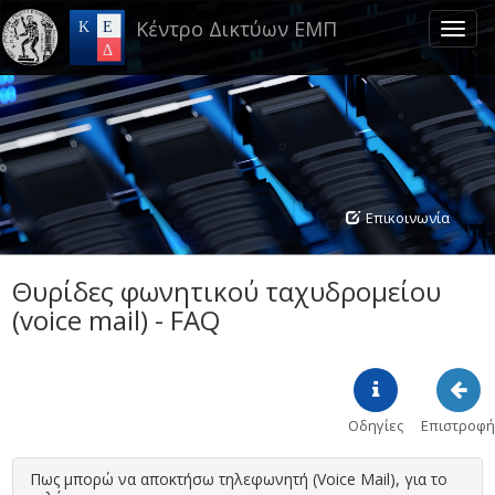
Skip
Κέντρο Δικτύων ΕΜΠ
to
Toggl
main
naviga
content
Επικοινωνία
Θυρίδες φωνητικού ταχυδρομείου
(voice mail) - FAQ
Οδηγίες
Επιστροφή
Πως μπορώ να αποκτήσω τηλεφωνητή (Voice Mail), για το