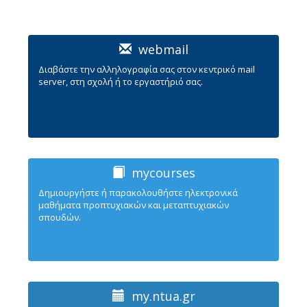
webmail
Διαβάστε την αλληλογραφία σας στον κεντρικό mail
server, στη σχολή ή το εργαστήριό σας.
mycourses
Δημιουργήστε ή παρακολουθήστε ηλεκτρονικά
μαθήματα προπτυχιακών και μεταπτυχιακών
σπουδών.
my.ntua.gr